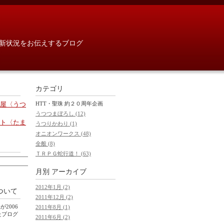
新状況をお伝えするブログ
カテゴリ
屋〈うつ
HTT・聖珠 約２０周年企画
うつつまぼろし (12)
ト〈たま
うつりかわり (1)
オニオンワークス (48)
全般 (8)
ＴＲＰＧ蛇行道！ (63)
月別
アーカイブ
2012年1月 (2)
ついて
2011年12月 (2)
が2006
2011年8月 (1)
いたブログ
2011年6月 (2)