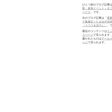
ひとつ前のブログ記事
新：参加イベント＜オ
ークス
」です。
次のブログ記事は「
更
ク集修正＜たまねぎ須
〈うつつまぼろし〉
」
最近のコンテンツは
イ
スページ
で見られます
書かれたものは
アーカ
ージ
で見られます。