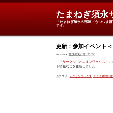
たまねぎ須永
「たまねぎ須永の部屋〈うつつまぼ
です。
更新：参加イベント
tamasuna
(
2006年9月 2日 23:22
)
「サークル〈オニオンワークス〉」
ト情報などを更新しました。
カテゴリ
:
オニオンワークス
,
ＴＲＰＧ蛇行道