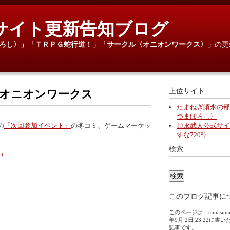
サイト更新告知ブログ
ろし〉」
「ＴＲＰＧ蛇行道！」
「サークル〈オニオンワークス〉」
の更
上位サイト
＜オニオンワークス
たまねぎ須永の部
つまぼろし〉
の
「次回参加イベント」
の冬コミ、ゲームマーケッ
須永武人公式サイ
すな720°〉
検索
！
このブログ記事に
このページは、tamasuna
年9月 2日 23:22に書
記事です。